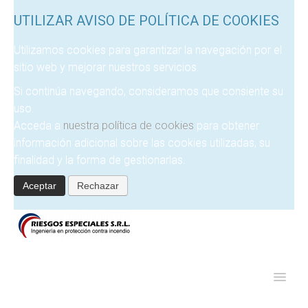
UTILIZAR AVISO DE POLÍTICA DE COOKIES
Utilizamos cookies para garantizar la navegación por el
sitio web y mejorar nuestros servicios.
Si continúa navegando, consideramos que consiente su
uso.
Acceda a
nuestra política de cookies
para obtener
información adicional sobre las cookies utilizadas, su
finalidad y la forma de gestionarlas.
Aceptar
Rechazar
RIESGOS
ESPECIALES SRL
BIENVENIDOS