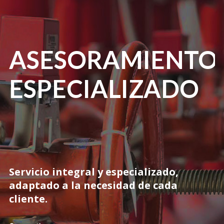
INGENIERÍA
EN
ASESORAMIENTO
PROTECCIÓN
ESPECIALIZADO
CONTRA
INCENDIO
Servicio integral y especializado, 
adaptado a la necesidad de cada 
cliente. 